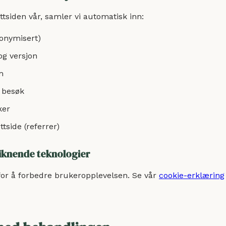
tsiden vår, samler vi automatisk inn:
nonymisert)
og versjon
m
r besøk
ker
tside (referrer)
liknende teknologier
for å forbedre brukeropplevelsen. Se vår
cookie-erklæring