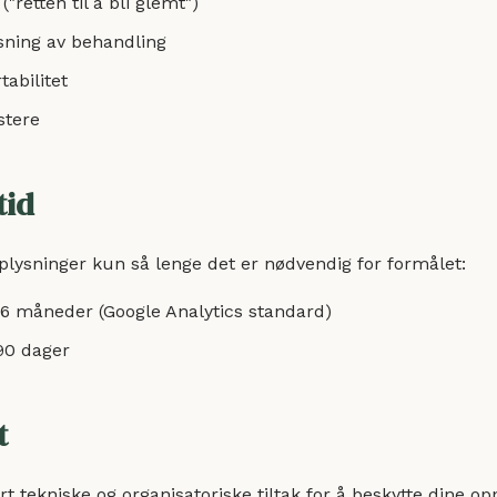
g ("retten til å bli glemt")
nsning av behandling
tabilitet
estere
tid
plysninger kun så lenge det er nødvendig for formålet:
26 måneder (Google Analytics standard)
90 dager
t
t tekniske og organisatoriske tiltak for å beskytte dine op