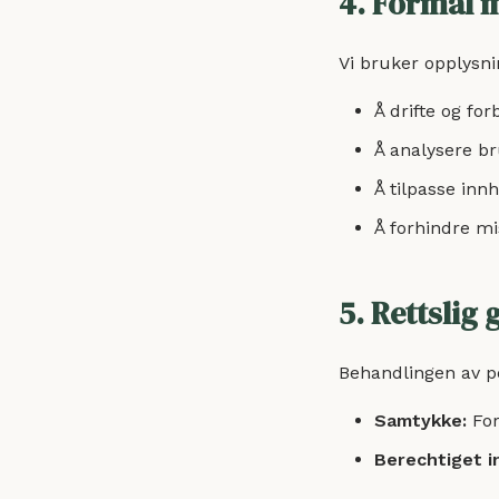
4. Formål 
Vi bruker opplysnin
Å drifte og fo
Å analysere br
Å tilpasse inn
Å forhindre mi
5. Rettslig
Behandlingen av p
Samtykke:
For
Berechtiget i