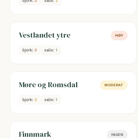
bjork:
3
salix:
2
Vestlandet ytre
HØY
bjork:
3
salix:
1
Møre og Romsdal
MODERAT
bjork:
2
salix:
1
Finnmark
INGEN