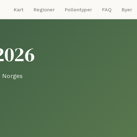
Kart
Regioner
Pollentyper
FAQ
Byer
2026
a Norges