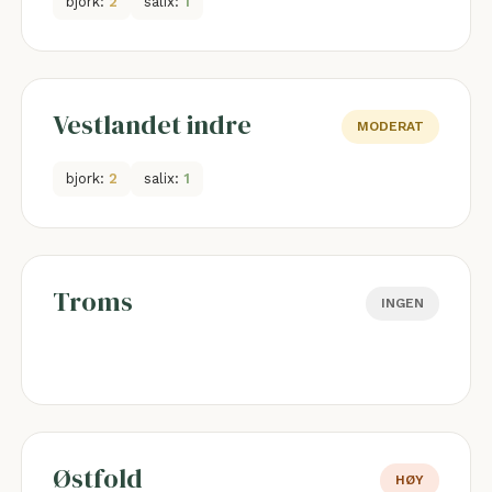
bjork:
2
salix:
1
Vestlandet indre
MODERAT
bjork:
2
salix:
1
Troms
INGEN
Østfold
HØY