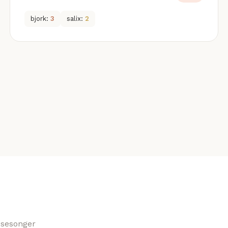
bjork:
3
salix:
2
s sesonger