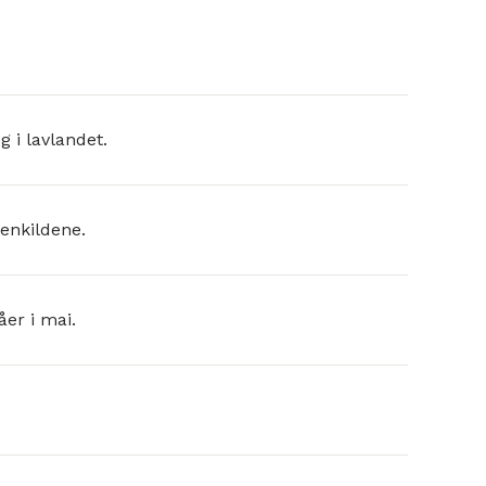
g i lavlandet.
enkildene.
åer i mai.