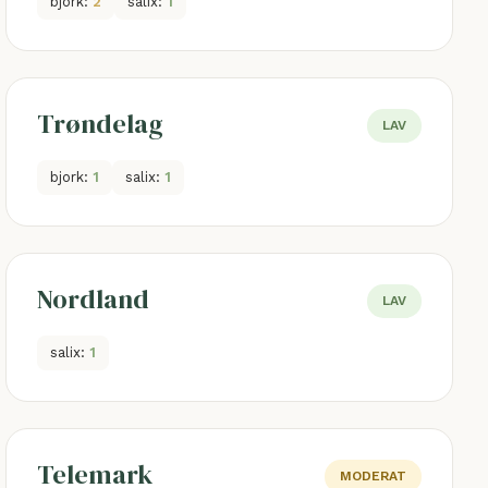
bjork:
2
salix:
1
Trøndelag
LAV
bjork:
1
salix:
1
Nordland
LAV
salix:
1
Telemark
MODERAT