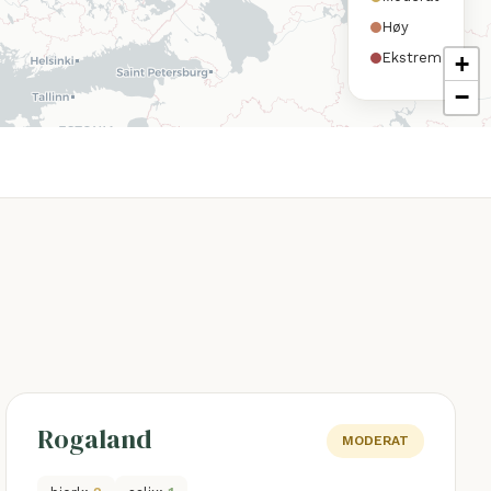
Høy
Ekstrem
+
−
Rogaland
MODERAT