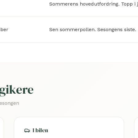
Sommerens hovedutfordring. Topp i ju
mber
Sen sommerpollen. Sesongens siste.
rgikere
sesongen
I bilen