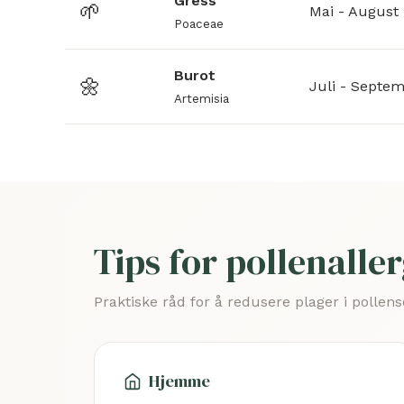
Gress
🌱
Mai - August
Poaceae
Burot
🌼
Juli - Septe
Artemisia
Tips for pollenalle
Praktiske råd for å redusere plager i pollen
Hjemme